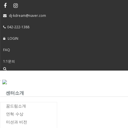
dj-kdream@naver.com
042-222-1388
LOGIN
FAQ
1:1문의
Toggle
navigation
센터소개
꿈드림소개
연혁·수상
미션과 비전